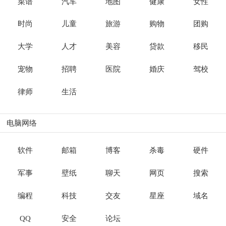
菜谱
汽车
地图
健康
女性
时尚
儿童
旅游
购物
团购
大学
人才
美容
贷款
移民
宠物
招聘
医院
婚庆
驾校
律师
生活
电脑网络
软件
邮箱
博客
杀毒
硬件
军事
壁纸
聊天
网页
搜索
编程
科技
交友
星座
域名
QQ
安全
论坛