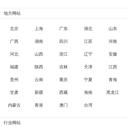
地方网站
北京
上海
广东
湖北
山东
广西
湖南
四川
江苏
河南
河北
山西
浙江
辽宁
安徽
福建
陕西
吉林
天津
江西
贵州
云南
重庆
宁夏
青海
甘肃
新疆
西藏
海南
黑龙江
内蒙古
香港
澳门
台湾
行业网站