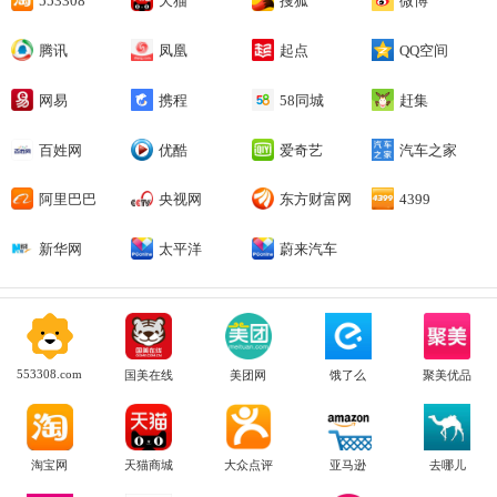
553308
天猫
搜狐
微博
腾讯
凤凰
起点
QQ空间
网易
携程
58同城
赶集
百姓网
优酷
爱奇艺
汽车之家
阿里巴巴
央视网
东方财富网
4399
新华网
太平洋
蔚来汽车
553308.com
国美在线
美团网
饿了么
聚美优品
淘宝网
天猫商城
大众点评
亚马逊
去哪儿