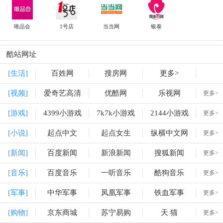
唯品会
1号店
当当网
银泰
酷站网址
[生活]
百姓网
搜房网
更多>
[视频]
爱奇艺高清
优酷网
乐视网
更多>
[游戏]
4399小游戏
7k7k小游戏
2144小游戏
更多>
[小说]
起点中文
起点女生
纵横中文网
更多>
[新闻]
百度新闻
新浪新闻
搜狐新闻
更多>
[音乐]
百度音乐
一听音乐
酷狗音乐
更多>
[军事]
中华军事
凤凰军事
铁血军事
更多>
[购物]
京东商城
苏宁易购
天 猫
更多>