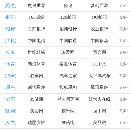
[网游]
魔兽世界
征途
梦幻西游
更多>
[邮箱]
163邮箱
126邮箱
QQ邮箱
更多>
[银行]
工商银行
招商银行
农业银行
更多>
[手机]
中国电信
中国联通
中国移动
更多>
[交友]
世纪佳缘
珍爱网
百合网
更多>
[体育]
新浪体育
搜狐体育
CCTV5
更多>
[汽车]
易车网
汽车之家
太平洋汽车
更多>
[星座]
新浪星座
搜狐星相
腾讯星座
更多>
[健康]
39健康
寻医问药网
好大夫在线
更多>
[团购]
美团网
糯米网
拉手网
更多>
[女性]
瑞丽女性
蘑菇街
美丽说
更多>