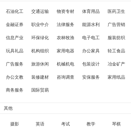
石油化工
交通运输
物资专材
体育用品
医药卫生
金融证券
职业中介
法律服务
能源水利
广告营销
信息产业
环保绿化
农林牧渔
电子电工
服装纺织
玩具礼品
机构组织
家用电器
办公家具
轻工食品
广告服务
旅游休闲
机械机电
包装设计
冶金矿产
办公文教
装修建材
咨询调查
安保服务
家用纸品
商务服务
国际贸易
其他
摄影
英语
考试
教学
琴棋