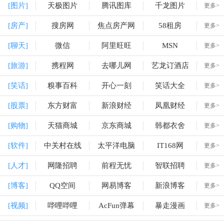
[图片]
天极图片
腾讯图库
千龙图片
更多>
[房产]
搜房网
焦点房产网
58租房
更多>
[聊天]
微信
阿里旺旺
MSN
更多>
[旅游]
携程网
去哪儿网
艺龙订酒店
更多>
[笑话]
糗事百科
开心一刻
笑话大全
更多>
[股票]
东方财富
新浪财经
凤凰财经
更多>
[购物]
天猫商城
京东商城
韩都衣舍
更多>
[软件]
中关村在线
太平洋电脑
IT168网
更多>
[人才]
网隆招聘
前程无忧
智联招聘
更多>
[博客]
QQ空间
网易博客
新浪博客
更多>
[视频]
哔哩哔哩
AcFun弹幕
暴走漫画
更多>